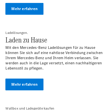
Mehr erfahren
Übersicht
Serviceangebote
Reifen &
Ladelösungen.
Kompletträder
Laden zu Hause
Teile &
Zubehör
Mit den Mercedes-Benz Ladelösungen für zu Hause
Pannen- &
können Sie sich auf eine nahtlose Verbindung zwischen
Schadenhilfe
Ihrem Mercedes-Benz und Ihrem Heim verlassen. Sie
Reparatur &
werden auch in die Lage versetzt, einen nachhaltigeren
Werkstatt
Lebensstil zu pflegen.
Rückrufe &
Umrüstungen
Warnung: Betrug
Mehr erfahren
beim
Gebrauchtwagenkauf
Service für
Reisemobile
Gebrauchtwagensuche
Wallbox und Ladegeräte kaufen